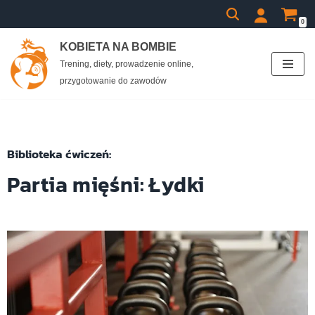
0
Przejdź
KOBIETA NA BOMBIE
do
Trening, diety, prowadzenie online,
treści
przygotowanie do zawodów
Biblioteka ćwiczeń:
Partia mięśni: Łydki