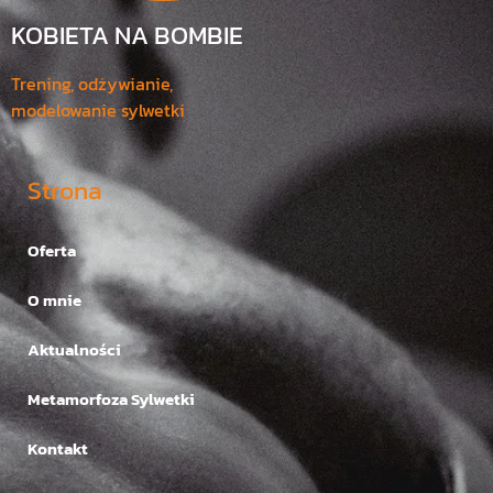
KOBIETA NA BOMBIE
Trening, odżywianie,
modelowanie sylwetki
Strona
Oferta
O mnie
Aktualności
Metamorfoza Sylwetki
Kontakt