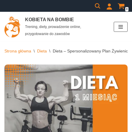
0
Przejdź
KOBIETA NA BOMBIE
do
Trening, diety, prowadzenie online,
treści
przygotowanie do zawodów
Strona główna
\
Dieta
\
Dieta – Spersonalizowany Plan Żywieniow