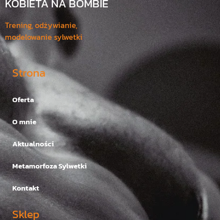
KOBIETA NA BOMBIE
Trening, odżywianie,
modelowanie sylwetki
Strona
Oferta
O mnie
Aktualności
Metamorfoza Sylwetki
Kontakt
Sklep