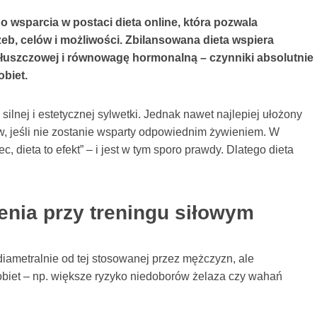
o wsparcia w postaci dieta online, która pozwala
b, celów i możliwości. Zbilansowana dieta wspiera
 tłuszczowej i równowagę hormonalną – czynniki absolutnie
obiet.
ilnej i estetycznej sylwetki. Jednak nawet najlepiej ułożony
ów, jeśli nie zostanie wsparty odpowiednim żywieniem. W
ec, dieta to efekt” – i jest w tym sporo prawdy. Dlatego dieta
nia przy treningu siłowym
 diametralnie od tej stosowanej przez mężczyzn, ale
kobiet – np. większe ryzyko niedoborów żelaza czy wahań