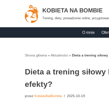
KOBIETA NA BOMBIE
Przejdź
Trening, diety, prowadzenie online, przygotow
do
treści
O mnie
Ofer
Strona główna
»
Aktualności
»
Dieta a trening siłowy
Dieta a trening siłowy 
efekty?
przez
KobietaNaBombie
2025-10-19