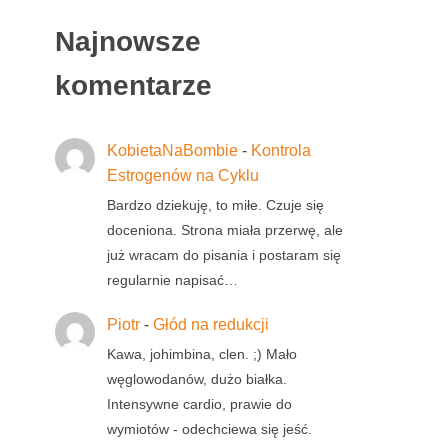
Najnowsze
komentarze
KobietaNaBombie
-
Kontrola
Estrogenów na Cyklu
Bardzo dziekuję, to miłe. Czuje się
doceniona. Strona miała przerwę, ale
już wracam do pisania i postaram się
regularnie napisać…
Piotr
-
Głód na redukcji
Kawa, johimbina, clen. ;) Mało
węglowodanów, dużo białka.
Intensywne cardio, prawie do
wymiotów - odechciewa się jeść.