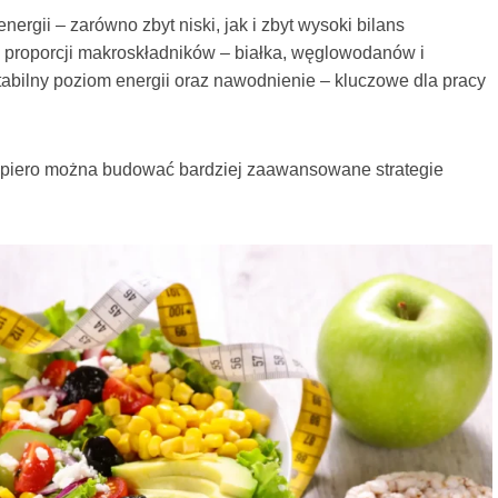
rgii – zarówno zbyt niski, jak i zbyt wysoki bilans
e proporcji makroskładników – białka, węglowodanów i
tabilny poziom energii oraz nawodnienie – kluczowe dla pracy
j dopiero można budować bardziej zaawansowane strategie