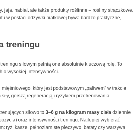
y, jaja, nabiał, ale także produkty roślinne – rośliny strączkowe,
tu w postaci odżywki białkowej bywa bardzo praktyczne,
a treningu
reningu siłowym pełnią one absolutnie kluczową rolę. To
h o wysokiej intensywności.
ięśniowego, który jest podstawowym „paliwem” w trakcie
siły, gorszą regeneracją i ryzykiem przetrenowania.
trenujących siłowo to
3–6 g na kilogram masy ciała
dziennie
ozycja) oraz intensywności treningu. Najlepiej wybierać
m: ryż, kasze, pełnoziarniste pieczywo, bataty czy warzywa.