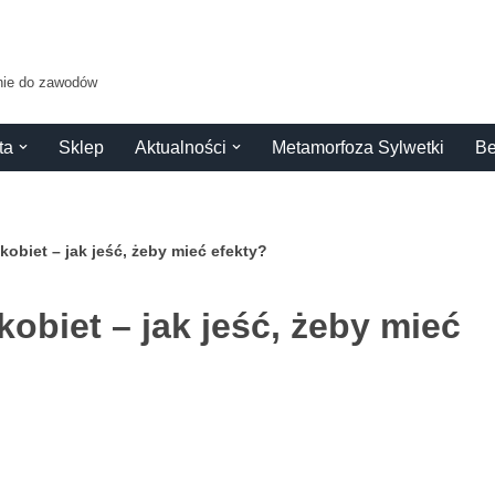
anie do zawodów
ta
Sklep
Aktualności
Metamorfoza Sylwetki
Be
 kobiet – jak jeść, żeby mieć efekty?
kobiet – jak jeść, żeby mieć