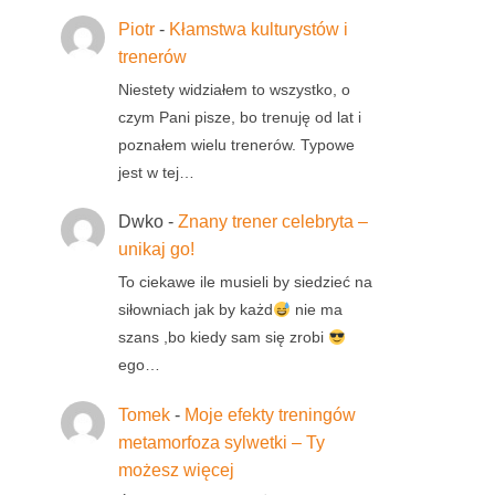
Piotr
-
Kłamstwa kulturystów i
trenerów
Niestety widziałem to wszystko, o
czym Pani pisze, bo trenuję od lat i
poznałem wielu trenerów. Typowe
jest w tej…
Dwko
-
Znany trener celebryta –
unikaj go!
To ciekawe ile musieli by siedzieć na
siłowniach jak by każd
nie ma
szans ,bo kiedy sam się zrobi
ego…
Tomek
-
Moje efekty treningów
metamorfoza sylwetki – Ty
możesz więcej