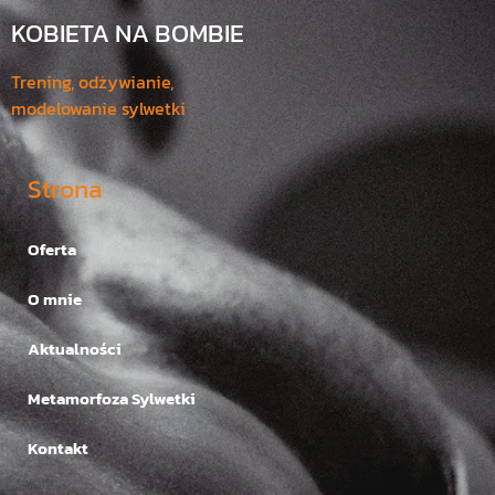
KOBIETA NA BOMBIE
Trening, odżywianie,
modelowanie sylwetki
Strona
Oferta
O mnie
Aktualności
Metamorfoza Sylwetki
Kontakt