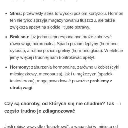
Stres:
przewlekły stres to wysoki poziom kortyzolu. Hormon
ten nie tylko sprzyja magazynowaniu tłuszczu, ale także
zwiększa apetyt na słodkie i tłuste potrawy.
Brak snu:
już jedna nieprzespana noc może zaburzyć
równowagę hormonalną. Spada poziom leptyny (hormonu
sytości), a rośnie poziom greliny (hormonu głodu). W efekcie
jemy więcej i trudniej nam kontrolować apetyt.
Hormony:
zaburzenia hormonalne, zarówno u kobiet (cykl
miesiączkowy, menopauza), jak i u mężczyzn (spadek
testosteronu), mogą powodować poważne
problemy z
utratą wagi
.
Czy są choroby, od których się nie chudnie? Tak – i
często trudno je zdiagnozować
Jeśli robisz wszystko “książkowo”, a waga stoi w miejscu od