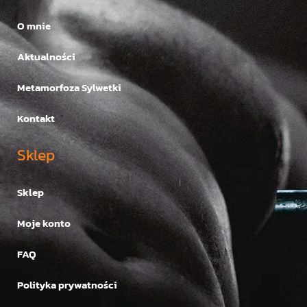
O mnie
Aktualności
Metamorfoza Sylwetki
Kontakt
Sklep
Sklep
Moje konto
FAQ
Polityka prywatności