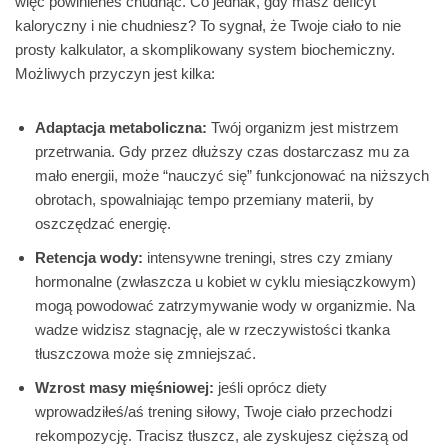
więc powinieneś chudnąć. Co jednak, gdy masz deficyt
kaloryczny i nie chudniesz? To sygnał, że Twoje ciało to nie
prosty kalkulator, a skomplikowany system biochemiczny.
Możliwych przyczyn jest kilka:
Adaptacja metaboliczna:
Twój organizm jest mistrzem
przetrwania. Gdy przez dłuższy czas dostarczasz mu za
mało energii, może “nauczyć się” funkcjonować na niższych
obrotach, spowalniając tempo przemiany materii, by
oszczędzać energię.
Retencja wody:
intensywne treningi, stres czy zmiany
hormonalne (zwłaszcza u kobiet w cyklu miesiączkowym)
mogą powodować zatrzymywanie wody w organizmie. Na
wadze widzisz stagnację, ale w rzeczywistości tkanka
tłuszczowa może się zmniejszać.
Wzrost masy mięśniowej:
jeśli oprócz diety
wprowadziłeś/aś trening siłowy, Twoje ciało przechodzi
rekompozycję. Tracisz tłuszcz, ale zyskujesz cięższą od