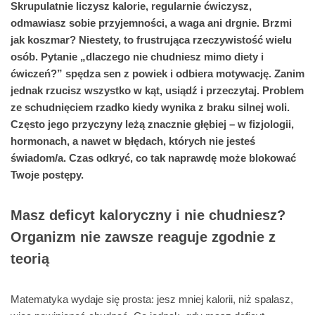
Skrupulatnie liczysz kalorie, regularnie ćwiczysz,
odmawiasz sobie przyjemności, a waga ani drgnie. Brzmi
jak koszmar? Niestety, to frustrująca rzeczywistość wielu
osób. Pytanie „dlaczego nie chudniesz mimo diety i
ćwiczeń?” spędza sen z powiek i odbiera motywację. Zanim
jednak rzucisz wszystko w kąt, usiądź i przeczytaj. Problem
ze schudnięciem rzadko kiedy wynika z braku silnej woli.
Często jego przyczyny leżą znacznie głębiej – w fizjologii,
hormonach, a nawet w błędach, których nie jesteś
świadom/a. Czas odkryć, co tak naprawdę może blokować
Twoje postępy.
Masz deficyt kaloryczny i nie chudniesz?
Organizm nie zawsze reaguje zgodnie z
teorią
Matematyka wydaje się prosta: jesz mniej kalorii, niż spalasz,