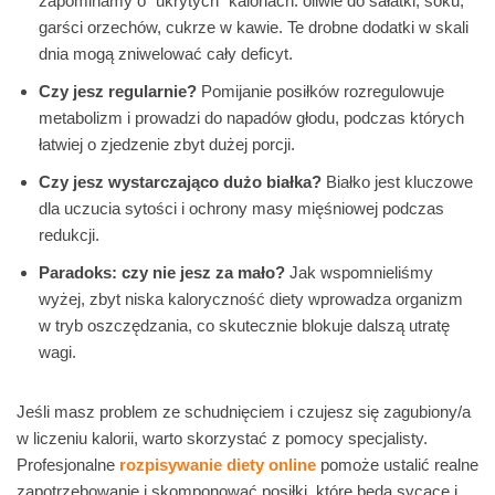
zapominamy o “ukrytych” kaloriach: oliwie do sałatki, soku,
garści orzechów, cukrze w kawie. Te drobne dodatki w skali
dnia mogą zniwelować cały deficyt.
Czy jesz regularnie?
Pomijanie posiłków rozregulowuje
metabolizm i prowadzi do napadów głodu, podczas których
łatwiej o zjedzenie zbyt dużej porcji.
Czy jesz wystarczająco dużo białka?
Białko jest kluczowe
dla uczucia sytości i ochrony masy mięśniowej podczas
redukcji.
Paradoks: czy nie jesz za mało?
Jak wspomnieliśmy
wyżej, zbyt niska kaloryczność diety wprowadza organizm
w tryb oszczędzania, co skutecznie blokuje dalszą utratę
wagi.
Jeśli masz problem ze schudnięciem i czujesz się zagubiony/a
w liczeniu kalorii, warto skorzystać z pomocy specjalisty.
Profesjonalne
rozpisywanie diety online
pomoże ustalić realne
zapotrzebowanie i skomponować posiłki, które będą sycące i