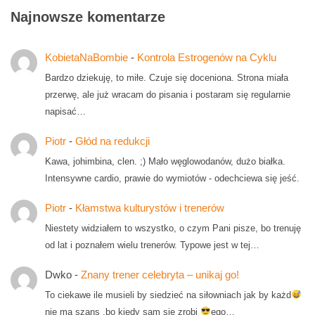
Najnowsze komentarze
KobietaNaBombie
-
Kontrola Estrogenów na Cyklu
Bardzo dziekuję, to miłe. Czuje się doceniona. Strona miała
przerwę, ale już wracam do pisania i postaram się regularnie
napisać…
Piotr
-
Głód na redukcji
Kawa, johimbina, clen. ;) Mało węglowodanów, dużo białka.
Intensywne cardio, prawie do wymiotów - odechciewa się jeść.
Piotr
-
Kłamstwa kulturystów i trenerów
Niestety widziałem to wszystko, o czym Pani pisze, bo trenuję
od lat i poznałem wielu trenerów. Typowe jest w tej…
Dwko
-
Znany trener celebryta – unikaj go!
To ciekawe ile musieli by siedzieć na siłowniach jak by każd
nie ma szans ,bo kiedy sam się zrobi
ego…