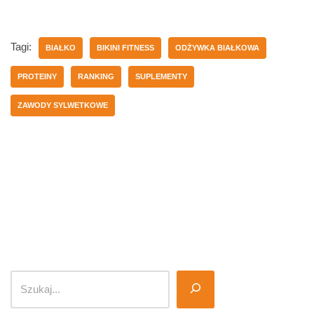
Tagi:
BIAŁKO
BIKINI FITNESS
ODŻYWKA BIAŁKOWA
PROTEINY
RANKING
SUPLEMENTY
ZAWODY SYLWETKOWE