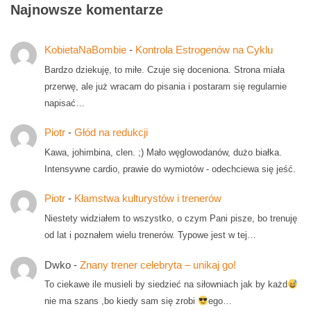
Najnowsze komentarze
KobietaNaBombie
-
Kontrola Estrogenów na Cyklu
Bardzo dziekuję, to miłe. Czuje się doceniona. Strona miała
przerwę, ale już wracam do pisania i postaram się regularnie
napisać…
Piotr
-
Głód na redukcji
Kawa, johimbina, clen. ;) Mało węglowodanów, dużo białka.
Intensywne cardio, prawie do wymiotów - odechciewa się jeść.
Piotr
-
Kłamstwa kulturystów i trenerów
Niestety widziałem to wszystko, o czym Pani pisze, bo trenuję
od lat i poznałem wielu trenerów. Typowe jest w tej…
Dwko
-
Znany trener celebryta – unikaj go!
To ciekawe ile musieli by siedzieć na siłowniach jak by każd
nie ma szans ,bo kiedy sam się zrobi
ego…