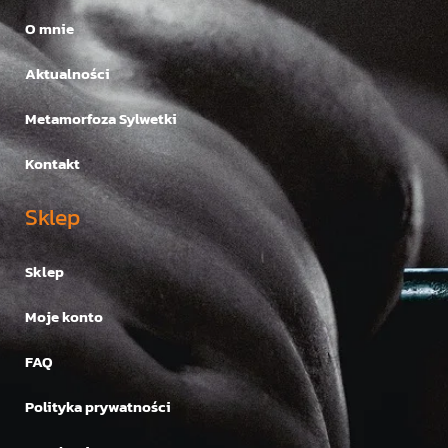
O mnie
Aktualności
Metamorfoza Sylwetki
Kontakt
Sklep
Sklep
Moje konto
FAQ
Polityka prywatności