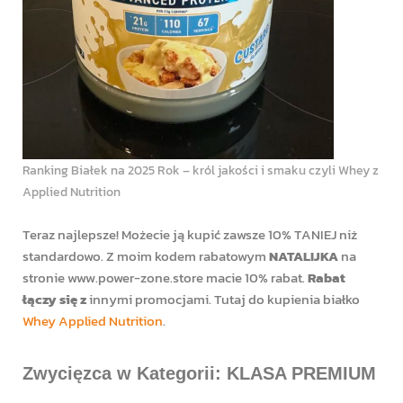
Ranking Białek na 2025 Rok – król jakości i smaku czyli Whey z
Applied Nutrition
Teraz najlepsze! Możecie ją kupić zawsze 10% TANIEJ niż
standardowo. Z moim kodem rabatowym
NATALIJKA
na
stronie www.power-zone.store macie 10% rabat.
Rabat
łączy się z
innymi promocjami. Tutaj do kupienia białko
Whey Applied Nutrition
.
Zwycięzca w Kategorii: KLASA PREMIUM