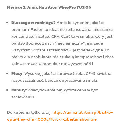
Miejsce 2: Amix Nutrition WheyPro FUSION
Dlaczego w rankingu?
Amix to synonim jakości
premium. Fusion to idealnie zbilansowana mieszanka
koncentratu i izolatu CFM. Czuć to w smaku, który jest
bardzo dopracowany i “niechemiczny”, a przede
wszystkim w rozpuszczalności – jest perfekcyjna. To
białko dla osób, które nie szukają kompromisów i chcą
zainwestować w produkt z najwyższej półki.
Plusy:
Wysokiej jakości surowce (izolat CFM), świetna
rozpuszczalność, bardzo dopracowane smaki.
Minusy:
Zdecydowanie najwyższa cena w tym
zestawieniu.
Do kupienia tylko tutaj:
https://amixnutrition.pl/bialko-
optiwhey-cfm-1000g/?click=kobietanabombie