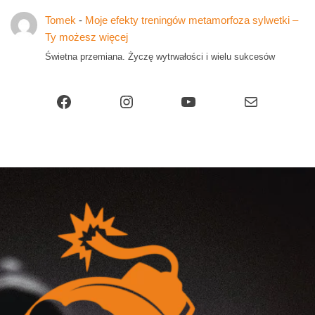
Tomek
-
Moje efekty treningów metamorfoza sylwetki –
Ty możesz więcej
Świetna przemiana. Życzę wytrwałości i wielu sukcesów