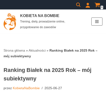
0
Przejdź
KOBIETA NA BOMBIE
do
Trening, diety, prowadzenie online,
treści
przygotowanie do zawodów
Strona główna
»
Aktualności
»
Ranking Białek na 2025 Rok –
mój subiektywny
Ranking Białek na 2025 Rok – mój
subiektywny
przez
KobietaNaBombie
2025-06-27