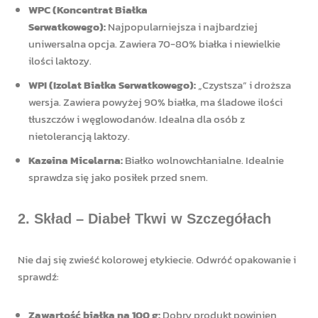
WPC (Koncentrat Białka
Serwatkowego):
Najpopularniejsza i najbardziej
uniwersalna opcja. Zawiera 70-80% białka i niewielkie
ilości laktozy.
WPI (Izolat Białka Serwatkowego):
„Czystsza” i droższa
wersja. Zawiera powyżej 90% białka, ma śladowe ilości
tłuszczów i węglowodanów. Idealna dla osób z
nietolerancją laktozy.
Kazeina Micelarna:
Białko wolnowchłanialne. Idealnie
sprawdza się jako posiłek przed snem.
2. Skład – Diabeł Tkwi w Szczegółach
Nie daj się zwieść kolorowej etykiecie. Odwróć opakowanie i
sprawdź:
Zawartość białka na 100 g:
Dobry produkt powinien