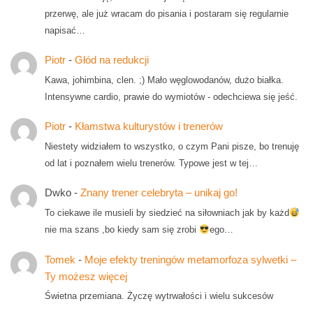
przerwę, ale już wracam do pisania i postaram się regularnie
napisać…
Piotr
-
Głód na redukcji
Kawa, johimbina, clen. ;) Mało węglowodanów, dużo białka.
Intensywne cardio, prawie do wymiotów - odechciewa się jeść.
Piotr
-
Kłamstwa kulturystów i trenerów
Niestety widziałem to wszystko, o czym Pani pisze, bo trenuję
od lat i poznałem wielu trenerów. Typowe jest w tej…
Dwko
-
Znany trener celebryta – unikaj go!
To ciekawe ile musieli by siedzieć na siłowniach jak by każd
nie ma szans ,bo kiedy sam się zrobi
ego…
Tomek
-
Moje efekty treningów metamorfoza sylwetki –
Ty możesz więcej
Świetna przemiana. Życzę wytrwałości i wielu sukcesów