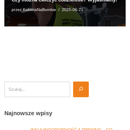
przez
KobietaNaBombie
2025-06-21
Najnowsze wpisy
INSULINOOPORNOŚĆ A TRENING – CO