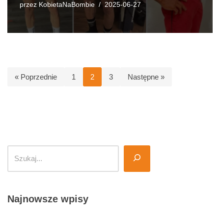
przez
KobietaNaBombie
2025-06-27
« Poprzednie
1
2
3
Następne »
Najnowsze wpisy