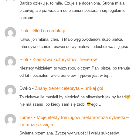
Bardzo dziekuję, to miłe. Czuje się doceniona. Strona miała
przerwę, ale już wracam do pisania i postaram się regularnie
napisać…
Piotr
-
Głód na redukcji
Kawa, johimbina, clen. ;) Mało węglowodanów, dużo białka.
Intensywne cardio, prawie do wymiotów - odechciewa się jeść.
Piotr
-
Kłamstwa kulturystów i trenerów
Niestety widziałem to wszystko, o czym Pani pisze, bo trenuję
od lat i poznałem wielu trenerów. Typowe jest w tej…
Dwko
-
Znany trener celebryta – unikaj go!
To ciekawe ile musieli by siedzieć na siłowniach jak by każd
nie ma szans ,bo kiedy sam się zrobi
ego…
Tomek
-
Moje efekty treningów metamorfoza sylwetki –
Ty możesz więcej
Świetna przemiana. Życzę wytrwałości i wielu sukcesów