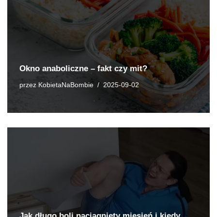
Okno anaboliczne – fakt czy mit?
przez
KobietaNaBombie
2025-09-02
Jak długo boli naciągnięty mięsień i kiedy