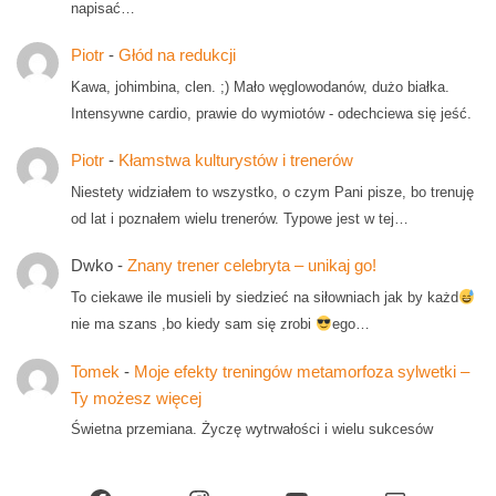
napisać…
Piotr
-
Głód na redukcji
Kawa, johimbina, clen. ;) Mało węglowodanów, dużo białka.
Intensywne cardio, prawie do wymiotów - odechciewa się jeść.
Piotr
-
Kłamstwa kulturystów i trenerów
Niestety widziałem to wszystko, o czym Pani pisze, bo trenuję
od lat i poznałem wielu trenerów. Typowe jest w tej…
Dwko
-
Znany trener celebryta – unikaj go!
To ciekawe ile musieli by siedzieć na siłowniach jak by każd
nie ma szans ,bo kiedy sam się zrobi
ego…
Tomek
-
Moje efekty treningów metamorfoza sylwetki –
Ty możesz więcej
Świetna przemiana. Życzę wytrwałości i wielu sukcesów