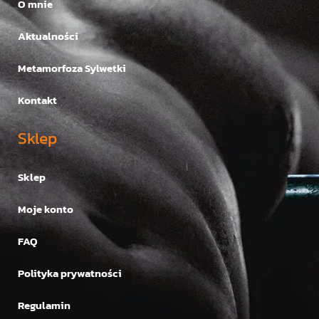
O mnie
Aktualności
Metamorfoza Sylwetki
Kontakt
Sklep
Sklep
Moje konto
FAQ
Polityka prywatności
Regulamin