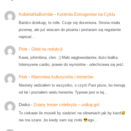
KobietaNaBombie
-
Kontrola Estrogenów na Cyklu
Bardzo dziekuję, to miłe. Czuje się doceniona. Strona miała
przerwę, ale już wracam do pisania i postaram się regularnie
napisać…
Piotr
-
Głód na redukcji
Kawa, johimbina, clen. ;) Mało węglowodanów, dużo białka.
Intensywne cardio, prawie do wymiotów - odechciewa się jeść.
Piotr
-
Kłamstwa kulturystów i trenerów
Niestety widziałem to wszystko, o czym Pani pisze, bo trenuję
od lat i poznałem wielu trenerów. Typowe jest w tej…
Dwko
-
Znany trener celebryta – unikaj go!
To ciekawe ile musieli by siedzieć na siłowniach jak by każd
nie ma szans ,bo kiedy sam się zrobi
ego…