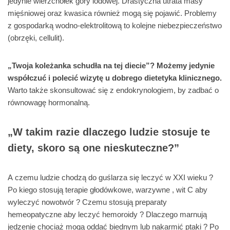
jedynie wierzchołek góry lodowej. Drastyczna utrata masy
mięśniowej oraz kwasica również mogą się pojawić. Problemy
z gospodarką wodno-elektrolitową to kolejne niebezpieczeństwo
(obrzęki, cellulit).
„Twoja koleżanka schudła na tej diecie”? Możemy jedynie
współczuć i polecić wizytę u dobrego dietetyka klinicznego.
Warto także skonsultować się z endokrynologiem, by zadbać o
równowagę hormonalną.
„W takim razie dlaczego ludzie stosuje te
diety, skoro są one nieskuteczne?”
A czemu ludzie chodzą do guślarza się leczyć w XXI wieku ?
Po kiego stosują terapie głodówkowe, warzywne , wit C aby
wyleczyć nowotwór ? Czemu stosują preparaty
hemeopatyczne aby leczyć hemoroidy ? Dlaczego marnują
jedzenie chociaż mogą oddać biednym lub nakarmić ptaki ? Po