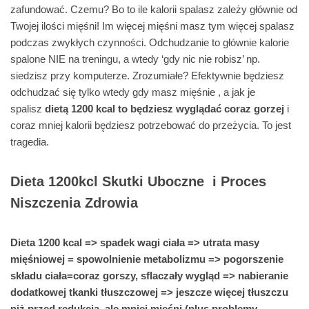
zafundować. Czemu? Bo to ile kalorii spalasz zależy głównie od
Twojej ilości mięśni! Im więcej mięśni masz tym więcej spalasz
podczas zwykłych czynności. Odchudzanie to głównie kalorie
spalone NIE na treningu, a wtedy ‘gdy nic nie robisz’ np.
siedzisz przy komputerze. Zrozumiałe? Efektywnie będziesz
odchudzać się tylko wtedy gdy masz mięśnie , a jak je
spalisz
dietą 1200 kcal to będziesz wyglądać coraz gorzej
i
coraz mniej kalorii będziesz potrzebować do przeżycia. To jest
tragedia.
Dieta 1200kcl Skutki Uboczne i Proces
Niszczenia Zdrowia
Dieta 1200 kcal => spadek wagi ciała => utrata masy
mięśniowej = spowolnienie metabolizmu => pogorszenie
składu ciała=coraz gorszy, sflaczały wygląd => nabieranie
dodatkowej tkanki tłuszczowej => jeszcze więcej tłuszczu
niż przed redukcją, ale mniej mięśni (plus problemy