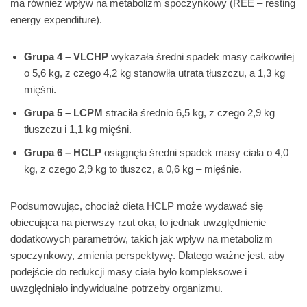
ma również wpływ na metabolizm spoczynkowy (REE – resting
energy expenditure).
Grupa 4 – VLCHP
wykazała średni spadek masy całkowitej
o 5,6 kg, z czego 4,2 kg stanowiła utrata tłuszczu, a 1,3 kg
mięśni.
Grupa 5 – LCPM
straciła średnio 6,5 kg, z czego 2,9 kg
tłuszczu i 1,1 kg mięśni.
Grupa 6 – HCLP
osiągnęła średni spadek masy ciała o 4,0
kg, z czego 2,9 kg to tłuszcz, a 0,6 kg – mięśnie.
Podsumowując, chociaż dieta HCLP może wydawać się
obiecująca na pierwszy rzut oka, to jednak uwzględnienie
dodatkowych parametrów, takich jak wpływ na metabolizm
spoczynkowy, zmienia perspektywę. Dlatego ważne jest, aby
podejście do redukcji masy ciała było kompleksowe i
uwzględniało indywidualne potrzeby organizmu.