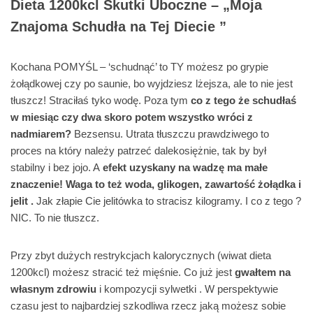
Dieta 1200kcl Skutki Uboczne – „Moja
Znajoma Schudła na Tej Diecie ”
Kochana POMYŚL – ‘schudnąć’ to TY możesz po grypie
żołądkowej czy po saunie, bo wyjdziesz lżejsza, ale to nie jest
tłuszcz! Straciłaś tyko wodę. Poza tym
co z tego że schudłaś
w miesiąc czy dwa skoro potem wszystko wróci z
nadmiarem?
Bezsensu. Utrata tłuszczu prawdziwego to
proces na który należy patrzeć dalekosiężnie, tak by był
stabilny i bez jojo. A
efekt uzyskany na wadzę ma małe
znaczenie! Waga to też woda, glikogen, zawartość żołądka i
jelit .
Jak złapie Cie jelitówka to stracisz kilogramy. I co z tego ?
NIC. To nie tłuszcz.
Przy zbyt dużych restrykcjach kalorycznych (wiwat dieta
1200kcl) możesz stracić też mięśnie. Co już jest
gwałtem na
własnym zdrowiu
i kompozycji sylwetki . W perspektywie
czasu jest to najbardziej szkodliwa rzecz jaką możesz sobie