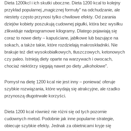
Dieta 1200kcl i ich skutki uboczne. Dieta 1200 kcal to kolejny
przykład popularnej „magicznej formuły” na odchudzanie, ale
niestety często przynosi tylko chwilowe efekty. Od zarania
dziejów kobiety poszukują cudownej pigułki, która bez wysiłku
zlikwiduje nadprogramowe kilogramy. Dlatego pojawiają się
coraz to nowe diety – kapuściane, jabłkowe lub bazujące na
sokach, a także takie, które rozdzielają makroskładniki. Nie
brakuje też diet wysokobiałkowych, tłuszczowych, ketonowych
czy paleo. Istnieją diety oparte na warzywach i owocach,
chociaż niektórzy sięgają nawet po diety „alkoholowe”.
Pomysł na dietę 1200 kcal nie jest inny – poniewać oferuje
szybkie rozwiązania, które wydają się atrakcyjne, ale rzadko
przynoszą długotrwałe korzyści.
Dieta 1200 kcal również nie różni się od tych pozornie
cudownych metod. Podobnie jak inne popularne strategie,
obiecuje szybkie efekty. Jednak za obietnicami kryje się