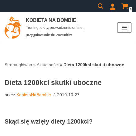
0
Przejdź
KOBIETA NA BOMBIE
do
Trening, diety, prowadzenie online,
treści
przygotowanie do zawodów
Strona główna
»
Aktualności
»
Dieta 1200kcl skutki uboczne
Dieta 1200kcl skutki uboczne
przez
KobietaNaBombie
2019-10-27
Skąd się wzięły diety 1200kcl?