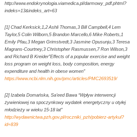
http://www.endokrynologia.viamedica.pl/darmowy_pdf.phtml?
indeks=13&indeks_art=63
[1] Chad Kerksick,1,2 Ashli Thomas,3 Bill Campbell,4 Lem
Taylor,5 Colin Wilborn,5 Brandon Marcello,6 Mike Roberts,1
Emily Pfau,3 Megan Grimstvedt,3 Jasmine Opusunju,3 Teresa
Magrans-Courtney,3 Christopher Rasmussen,7 Ron Wilson,3
and Richard B Kreider”Effects of a popular exercise and weight
loss program on weight loss, body composition, energy
expenditure and health in obese women”
https://www.ncbi.nlm.nih.gov/pmc/articles/PMC2693519/
[2] Izabela Domańska, Sa’eed Bawa “Wpływ interwencji
żywieniowej na spoczynkowy wydatek energetyczny u otyłej
młodzieży w wieku 15-18 lat”
http://wydawnictwa.pzh.gov.pl/roczniki_pzh/pobierz-artykul?
id=839