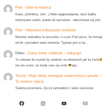
Piotr
-
Głód na redukcji
Kawa, johimbina, clen. ;) Mało węglowodanów, dużo białka.
Intensywne cardio, prawie do wymiotów - odechciewa się jeść.
Piotr
-
Kłamstwa kulturystów i trenerów
Niestety widziałem to wszystko, o czym Pani pisze, bo trenuję
od lat i poznałem wielu trenerów. Typowe jest w tej…
Dwko
-
Znany trener celebryta – unikaj go!
To ciekawe ile musieli by siedzieć na siłowniach jak by każd
nie ma szans ,bo kiedy sam się zrobi
ego…
Tomek
-
Moje efekty treningów metamorfoza sylwetki –
Ty możesz więcej
Świetna przemiana. Życzę wytrwałości i wielu sukcesów