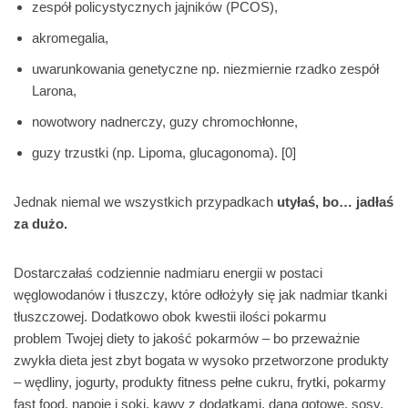
zespół policystycznych jajników (PCOS),
akromegalia,
uwarunkowania genetyczne np. niezmiernie rzadko zespół
Larona,
nowotwory nadnerczy, guzy chromochłonne,
guzy trzustki (np. Lipoma, glucagonoma). [0]
Jednak niemal we wszystkich przypadkach
utyłaś, bo… jadłaś
za dużo.
Dostarczałaś codziennie nadmiaru energii w postaci
węglowodanów i tłuszczy, które odłożyły się jak nadmiar tkanki
tłuszczowej. Dodatkowo obok kwestii ilości pokarmu
problem Twojej diety to jakość pokarmów – bo przeważnie
zwykła dieta jest zbyt bogata w wysoko przetworzone produkty
– wędliny, jogurty, produkty fitness pełne cukru, frytki, pokarmy
fast food, napoje i soki, kawy z dodatkami, dana gotowe, sosy,