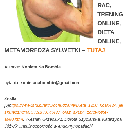
RAC,
TRENING
ONLINE,
DIETA
ONLINE,
METAMORFOZA SYLWETKI –
TUTAJ
Autorka:
Kobieta Na Bombie
pytania:
kobietanabombie@gmail.com
Źródła:
[0]h
ttps://www.sfd.pl/art/Odchudzanie/Dieta_1200_kcal%3A_jej_
skuteczno%C5%9B%C4%87_oraz_skutki_zdrowotne-
a680.html
, Wiesław Grzesiuk1, Dorota Szydlarska, Katarzyna
Jóźwik „Insulinooporność w endokrynopatiach”