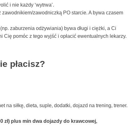
ić i nie każdy ‘wytrwa’.
e z zawodnikiem/zawodniczką PO starcie. A bywa czasem
np. zaburzenia odżywiania) bywa długi i ciężki, a Ci
ni Cię pomóc z tego wyjść i opłacić ewentualnych lekarzy.
ie płacisz?
t na siłkę, dieta, suple, dodatki, dojazd na trening, trener.
000 zł) plus min dwa dojazdy do krawcowej,