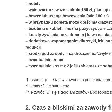
– hotel ,
– wpisowe (przeważnie około 150 zł, plus opła
– brązer lub usługa brązowienia (min 100 zł )
– w przypadku kobieta może dojść makijażystk
– biżuteria u kobiet – można pożyczyć , ale c
– koszty żywienia poza domem ( kawa na stacj
– dodatkowe wspomaganie: diuretyki, leki na z
redukcji
– środki pod zawody – są droższe niż ‘zwykł
– ewentualnie trener
– ewentualnie koszt x 2 jeśli zabierasz ze so
Reasumując – start w zawodach pochłania ogrom
Nie masz? nie startujesz.
I nie zwróci Ci się z tego ani złotówka bo robisz 
2. Czas z bliskimi za zawody f