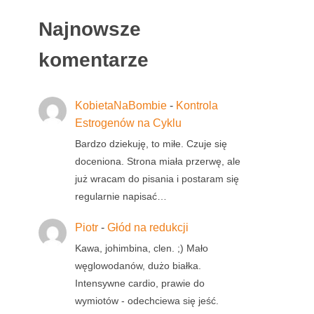
Najnowsze
komentarze
KobietaNaBombie
-
Kontrola
Estrogenów na Cyklu
Bardzo dziekuję, to miłe. Czuje się
doceniona. Strona miała przerwę, ale
już wracam do pisania i postaram się
regularnie napisać…
Piotr
-
Głód na redukcji
Kawa, johimbina, clen. ;) Mało
węglowodanów, dużo białka.
Intensywne cardio, prawie do
wymiotów - odechciewa się jeść.