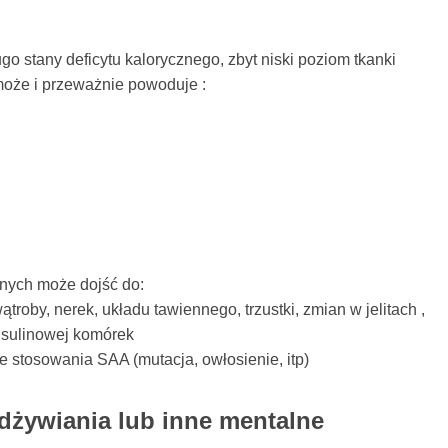
ugo stany deficytu kalorycznego, zbyt niski poziom tkanki
 może i przeważnie powoduje :
nych może dojść do:
troby, nerek, układu tawiennego, trzustki, zmian w jelitach ,
nsulinowej komórek
 stosowania SAA (mutacja, owłosienie, itp)
odżywiania lub inne mentalne