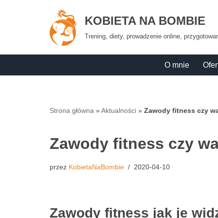
KOBIETA NA BOMBIE
Przejdź
Trening, diety, prowadzenie online, przygotow
do
treści
O mnie
Ofer
Strona główna
»
Aktualności
»
Zawody fitness czy w
Zawody fitness czy wa
przez
KobietaNaBombie
2020-04-10
Zawody fitness jak je wid