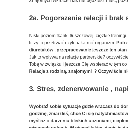
Znajomych wkrótce i tak nie będziesz mieć, pozos
2a. Pogorszenie relacji i brak
Niski poziom tkanki tłuszczowej, ciężkie treningi
liczy to przetrwać czyli nakarmić organizm.
Potrz
diuretyków , przepracowanie jeszcze ten stan 
Jak to wpływa na relacje partnerskie? oczywiści
Tobą w związku i jeszcze Cię wspierać w tym co ro
Relacje z rodziną, znajomymi ? Oczywiście ni
3. Stres, zdenerwowanie , nap
Wyobraź sobie sytuacje gdzie wracasz do do
godzinę, zmarzłeś, chce Ci się natychmiastow
myślisz o darzeniu bliskich uczuciami, ciepłe
własnych potrzeb. W niemal takim stanie jes