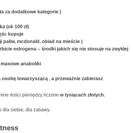
ta za dodatkowe kategorie )
a (ok 100 zł)
zęśc kupuje
i paliw, mcdonald, obiad na mieście )
bicie estrogenu – środki jakich się nie stosuje na zwykłej
e’ masowe anaboliki
bą osobę towarzyszącą , a przeważnie zabierasz
ne ilości pieniędzy liczone
w tysiącach złotych.
to dla siebie, dla zabawy.
itness