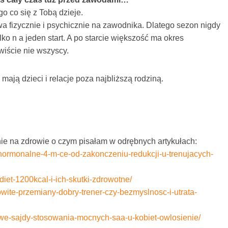
o co się z Tobą dzieje.
a fizycznie i psychicznie na zawodnika. Dlatego sezon nigdy
lko n a jeden start. A po starcie większość ma okres
wiście nie wszyscy.
 mają dzieci i relacje poza najbliższą rodziną.
e na zdrowie o czym pisałam w odrębnych artykułach:
-hormonalne-4-m-ce-od-zakonczeniu-redukcji-u-trenujacych-
diet-1200kcal-i-ich-skutki-zdrowotne/
wite-przemiany-dobry-trener-czy-bezmyslnosc-i-utrata-
iwe-sajdy-stosowania-mocnych-saa-u-kobiet-owlosienie/