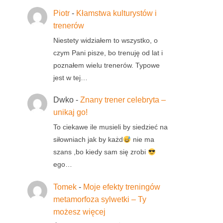
Piotr
-
Kłamstwa kulturystów i
trenerów
Niestety widziałem to wszystko, o
czym Pani pisze, bo trenuję od lat i
poznałem wielu trenerów. Typowe
jest w tej…
Dwko
-
Znany trener celebryta –
unikaj go!
To ciekawe ile musieli by siedzieć na
siłowniach jak by każd
nie ma
szans ,bo kiedy sam się zrobi
ego…
Tomek
-
Moje efekty treningów
metamorfoza sylwetki – Ty
możesz więcej