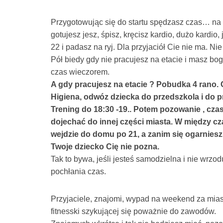
Przygotowując się do startu spędzasz czas… na p
gotujesz jesz, śpisz, kręcisz kardio, dużo kardi
22 i padasz na ryj. Dla przyjaciół Cie nie ma. Ni
Pół biedy gdy nie pracujesz na etacie i masz bog
czas wieczorem.
A gdy pracujesz na etacie ? Pobudka 4 rano. 
Higiena, odwóz dziecka do przedszkola i do p
Trening do 18:30 -19.. Potem pozowanie , czas
dojechać do innej części miasta. W między cza
wejdzie do domu po 21, a zanim się ogarniesz
Twoje dziecko Cię nie pozna.
Tak to bywa, jeśli jesteś samodzielna i nie wrzod
pochłania czas.
Przyjaciele, znajomi, wypad na weekend za miast
fitnesski szykującej się poważnie do zawodów.