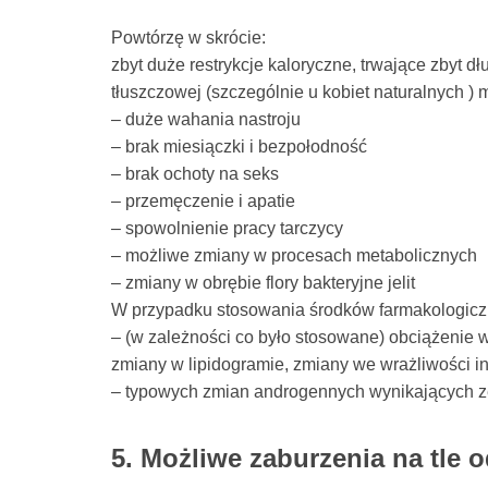
Powtórzę w skrócie:
zbyt duże restrykcje kaloryczne, trwające zbyt dł
tłuszczowej (szczególnie u kobiet naturalnych )
– duże wahania nastroju
– brak miesiączki i bezpołodność
– brak ochoty na seks
– przemęczenie i apatie
– spowolnienie pracy tarczycy
– możliwe zmiany w procesach metabolicznych
– zmiany w obrębie flory bakteryjne jelit
W przypadku stosowania środków farmakologicz
– (w zależności co było stosowane) obciążenie wą
zmiany w lipidogramie, zmiany we wrażliwości i
– typowych zmian androgennych wynikających ze
5. Możliwe zaburzenia na tle 