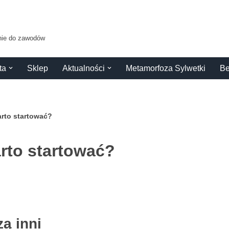
anie do zawodów
ta
Sklep
Aktualności
Metamorfoza Sylwetki
Be
arto startować?
rto startować?
zą inni