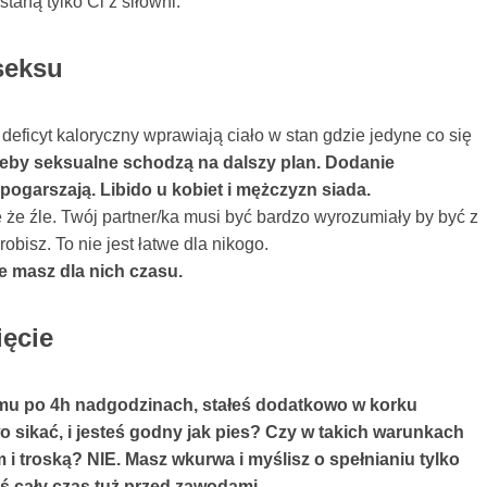
taną tylko Ci z siłowni.
 seksu
. deficyt kaloryczny wprawiają ciało w stan gdzie jedyne co się
eby seksualne schodzą na dalszy plan. Dodanie
pogarszają. Libido u kobiet i mężczyzn siada.
e że źle. Twój partner/ka musi być bardzo wyrozumiały by być z
bisz. To nie jest łatwe dla nikogo.
e masz dla nich czasu.
ięcie
mu po 4h nadgodzinach, stałeś dodatkowo w korku
o sikać, i jesteś godny jak pies? Czy w takich warunkach
m i troską? NIE. Masz wkurwa i myślisz o spełnianiu tylko
teś cały czas tuż przed zawodami…