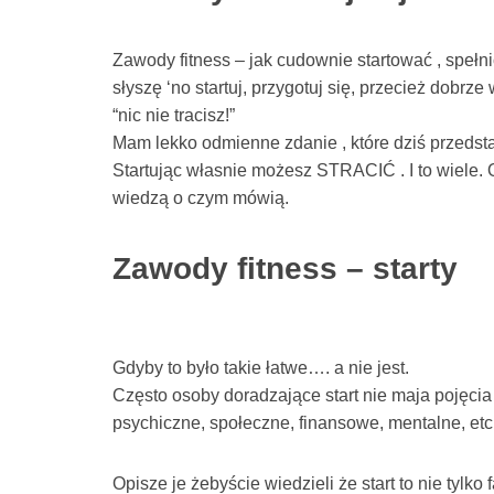
Zawody fitness – jak cudownie startować , spełni
słyszę ‘no startuj, przygotuj się, przecież dobrze
“nic nie tracisz!”
Mam lekko odmienne zdanie , które dziś przedst
Startując własnie możesz STRACIĆ . I to wiele. O
wiedzą o czym mówią.
Zawody fitness – starty
Gdyby to było takie łatwe…. a nie jest.
Często osoby doradzające start nie maja pojęcia z
psychiczne, społeczne, finansowe, mentalne, etc
Opisze je żebyście wiedzieli że start to nie tylk