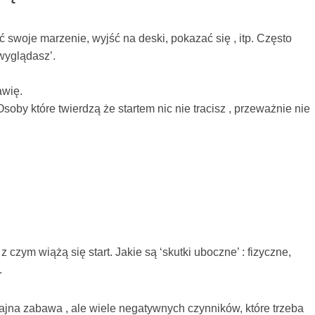
ć swoje marzenie, wyjść na deski, pokazać się , itp. Często
 wyglądasz’.
awię.
soby które twierdzą że startem nic nie tracisz , przeważnie nie
 czym wiążą się start. Jakie są ‘skutki uboczne’ : fizyczne,
.
o fajna zabawa , ale wiele negatywnych czynników, które trzeba