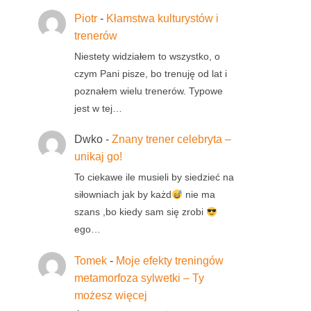
Piotr
-
Kłamstwa kulturystów i
trenerów
Niestety widziałem to wszystko, o
czym Pani pisze, bo trenuję od lat i
poznałem wielu trenerów. Typowe
jest w tej…
Dwko
-
Znany trener celebryta –
unikaj go!
To ciekawe ile musieli by siedzieć na
siłowniach jak by każd
nie ma
szans ,bo kiedy sam się zrobi
ego…
Tomek
-
Moje efekty treningów
metamorfoza sylwetki – Ty
możesz więcej