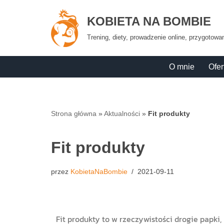
KOBIETA NA BOMBIE
Przejdź
Trening, diety, prowadzenie online, przygotow
do
treści
O mnie
Ofer
Strona główna
»
Aktualności
»
Fit produkty
Fit produkty
przez
KobietaNaBombie
2021-09-11
Fit produkty to w rzeczywistości drogie papki