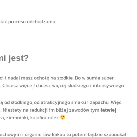
wiać procesu odchudzania.
mi jest?
syci i nadal masz ochotę na słodkie. Bo w sumie super
. Chcesz więcej! chcesz więcej słodkiego i intensywnego.
ją od słodkiego, od atrakcyjnego smaku i zapachu. Więc
j. Niestety na redukcji im bliżej zawodów tym
łatwiej
ura, ziemniaki, kalafior rulez
orzechowym i organic raw kakao to potem będzie szuuuukał