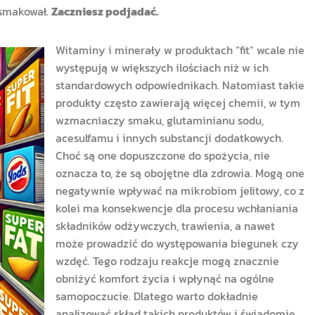
 smakował.
Zaczniesz podjadać.
Witaminy i minerały w produktach “fit” wcale nie
występują w większych ilościach niż w ich
standardowych odpowiednikach. Natomiast takie
produkty często zawierają więcej chemii, w tym
wzmacniaczy smaku, glutaminianu sodu,
acesulfamu i innych substancji dodatkowych.
Choć są one dopuszczone do spożycia, nie
oznacza to, że są obojętne dla zdrowia. Mogą one
negatywnie wpływać na mikrobiom jelitowy, co z
kolei ma konsekwencje dla procesu wchłaniania
składników odżywczych, trawienia, a nawet
może prowadzić do występowania biegunek czy
wzdęć. Tego rodzaju reakcje mogą znacznie
obniżyć komfort życia i wpłynąć na ogólne
samopoczucie. Dlatego warto dokładnie
analizować skład takich produktów i świadomie