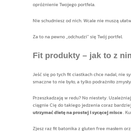
opróżnienie Twojego portfela.
Nie schudniesz od nich. Wcale nie muszą ułat
Za to na pewno „odchudzi” się Twój portfel.
Fit produkty – jak to z ni
Jeść się po tych fit ciastkach chce nadal, nie 
smaczne to nie było, a tylko podrażniło zmysły
Przeszkadzają w redu? No niestety. Uzależnia
ciągnie Cię do takiego jedzenia coraz bardzie
utrzymać dietę na prostej i sycącej misce
. K
Zjesz raz fit batonika z gluten free masłem 