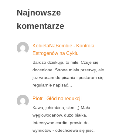
Najnowsze
komentarze
KobietaNaBombie
-
Kontrola
Estrogenów na Cyklu
Bardzo dziekuję, to miłe. Czuje się
doceniona. Strona miała przerwę, ale
już wracam do pisania i postaram się
regularnie napisać…
Piotr
-
Głód na redukcji
Kawa, johimbina, clen. ;) Mało
węglowodanów, dużo białka.
Intensywne cardio, prawie do
wymiotów - odechciewa się jeść.