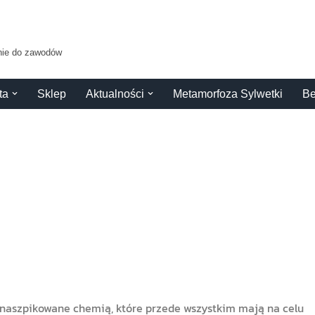
anie do zawodów
ta
Sklep
Aktualności
Metamorfoza Sylwetki
Be
, naszpikowane chemią, które przede wszystkim mają na celu