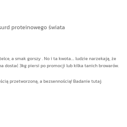
bsurd proteinowego świata
telce, a smak gorszy . No i ta kwota…. ludzie narzekają, że
a dostać 3kg piersi po promocji lub kilka tanich browarów.
ścią przetworzoną, a bezsennością! Badanie tutaj: