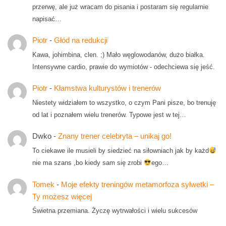
przerwę, ale już wracam do pisania i postaram się regularnie
napisać…
Piotr
-
Głód na redukcji
Kawa, johimbina, clen. ;) Mało węglowodanów, dużo białka.
Intensywne cardio, prawie do wymiotów - odechciewa się jeść.
Piotr
-
Kłamstwa kulturystów i trenerów
Niestety widziałem to wszystko, o czym Pani pisze, bo trenuję
od lat i poznałem wielu trenerów. Typowe jest w tej…
Dwko
-
Znany trener celebryta – unikaj go!
To ciekawe ile musieli by siedzieć na siłowniach jak by każd
nie ma szans ,bo kiedy sam się zrobi
ego…
Tomek
-
Moje efekty treningów metamorfoza sylwetki –
Ty możesz więcej
Świetna przemiana. Życzę wytrwałości i wielu sukcesów