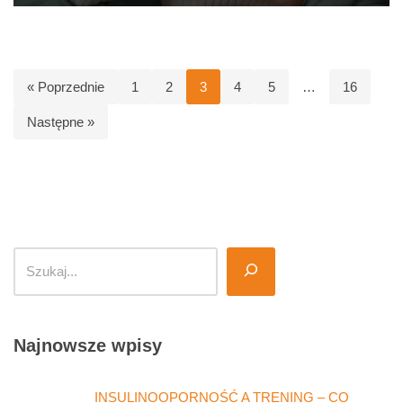
« Poprzednie
1
2
3
4
5
…
16
Następne »
Najnowsze wpisy
INSULINOOPORNOŚĆ A TRENING – CO