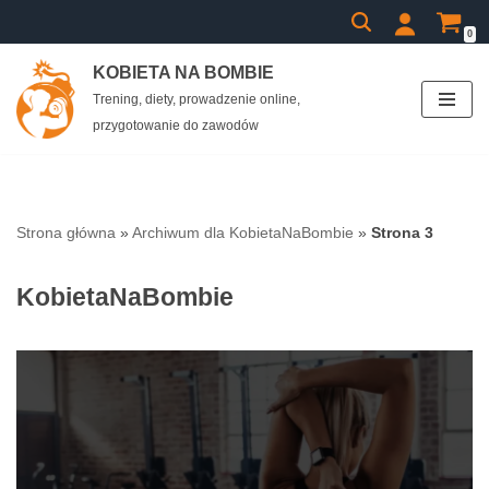
0
Przejdź
KOBIETA NA BOMBIE
do
Trening, diety, prowadzenie online,
treści
przygotowanie do zawodów
Strona główna
»
Archiwum dla KobietaNaBombie
»
Strona 3
KobietaNaBombie