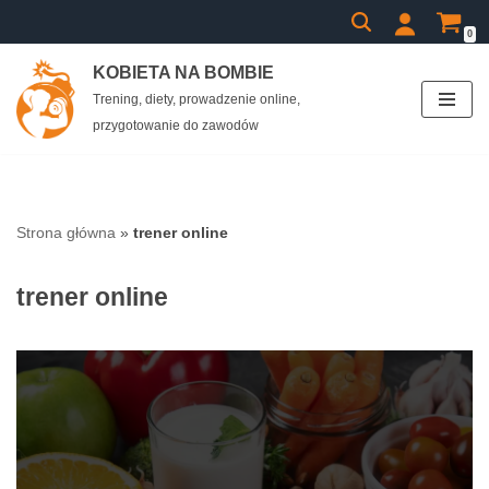
0
Przejdź
KOBIETA NA BOMBIE
do
Trening, diety, prowadzenie online,
treści
przygotowanie do zawodów
Strona główna
»
trener online
trener online