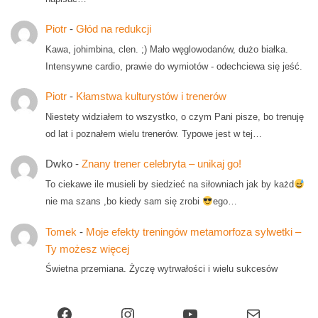
Piotr
-
Głód na redukcji
Kawa, johimbina, clen. ;) Mało węglowodanów, dużo białka.
Intensywne cardio, prawie do wymiotów - odechciewa się jeść.
Piotr
-
Kłamstwa kulturystów i trenerów
Niestety widziałem to wszystko, o czym Pani pisze, bo trenuję
od lat i poznałem wielu trenerów. Typowe jest w tej…
Dwko
-
Znany trener celebryta – unikaj go!
To ciekawe ile musieli by siedzieć na siłowniach jak by każd
nie ma szans ,bo kiedy sam się zrobi
ego…
Tomek
-
Moje efekty treningów metamorfoza sylwetki –
Ty możesz więcej
Świetna przemiana. Życzę wytrwałości i wielu sukcesów