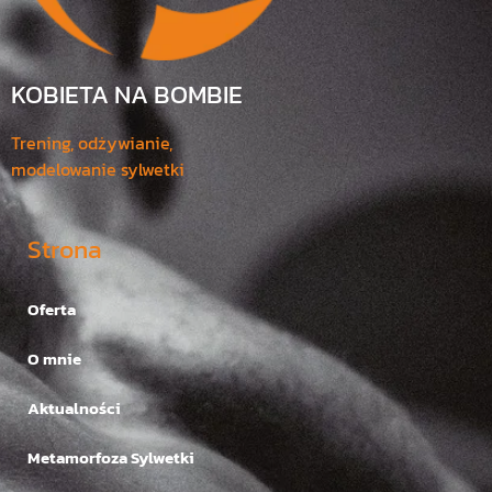
KOBIETA NA BOMBIE
Trening, odżywianie,
modelowanie sylwetki
Strona
Oferta
O mnie
Aktualności
Metamorfoza Sylwetki