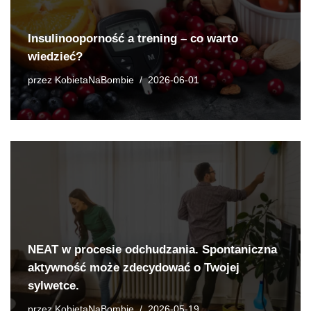
Insulinooporność a trening – co warto
wiedzieć?
przez
KobietaNaBombie
2026-06-01
NEAT w procesie odchudzania. Spontaniczna
aktywność może zdecydować o Twojej
sylwetce.
przez
KobietaNaBombie
2026-05-19