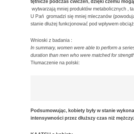
tętnicze podczas ćwiczeń, dzięki czemu mogą d
wytwarzają mniej produktów metabolicznych , t
U Pań gromadzi się mniej mleczanów (powodując
stanie dłużej funkcjonować pod wpływem obciąż
Wnioski z badania :
In summary, women were able to perform a series o
duration than men who were matched for strengt
Tłumaczenie na polski:
Podsumowując, kobiety były w stanie wykon
intensywności przez dłuższy czas niż mężczyź