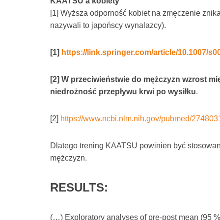
KAATSU a kobiety
[1] Wyższa odporność kobiet na zmęczenie znika
nazywali to japońscy wynalazcy).
[1]
https://link.springer.com/article/10.1007/s
[2] W przeciwieństwie do mężczyzn wzrost mi
niedrożność przepływu krwi po wysiłku
.
[2]
https://www.ncbi.nlm.nih.gov/pubmed/274803
Dlatego trening KAATSU powinien być stosowany b
mężczyzn.
RESULTS:
(…) Exploratory analyses of pre-post mean (95 %