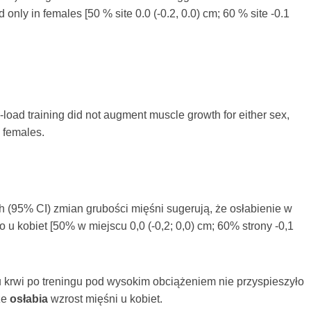
 only in females [50 % site 0.0 (-0.2, 0.0) cm; 60 % site -0.1
h-load training did not augment muscle growth for either sex,
 females.
h (95% CI) zmian grubości mięśni sugerują, że osłabienie w
 kobiet [50% w miejscu 0,0 (-0,2; 0,0) cm; 60% strony -0,1
 krwi po treningu pod wysokim obciążeniem nie przyspieszyło
że
osłabia
wzrost mięśni u kobiet.