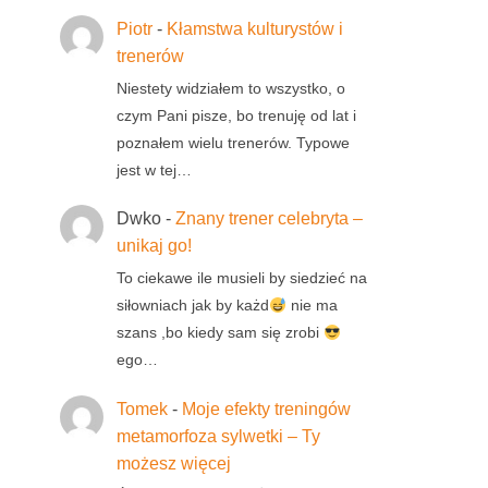
Piotr
-
Kłamstwa kulturystów i
trenerów
Niestety widziałem to wszystko, o
czym Pani pisze, bo trenuję od lat i
poznałem wielu trenerów. Typowe
jest w tej…
Dwko
-
Znany trener celebryta –
unikaj go!
To ciekawe ile musieli by siedzieć na
siłowniach jak by każd
nie ma
szans ,bo kiedy sam się zrobi
ego…
Tomek
-
Moje efekty treningów
metamorfoza sylwetki – Ty
możesz więcej