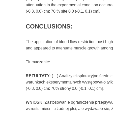
attenuation in the experimental condition occurred
(-0.3, 0.0) cm; 70 % site 0.0 (-0.1, 0.1) cm].
CONCLUSIONS:
The application of blood flow restriction post hig
and appeared to attenuate muscle growth among
Tłumaczenie:
REZULTATY:
(…) Analizy eksploracyjne średnic
warunkach eksperymentalnych występowało tylko u
(-0,3, 0,0) cm; 70% strony 0,0 (-0,1; 0,1) cm].
WNIOSKI:
Zastosowanie ograniczenia przepływu
wzrostu mięśni u żadnej płci, ale wydawało się, 