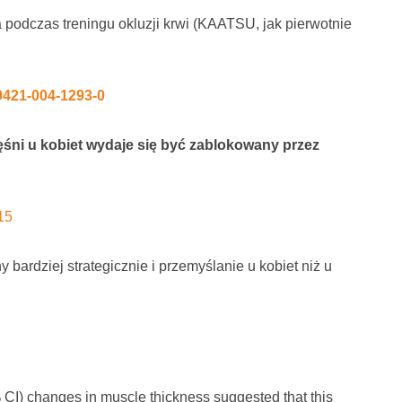
 podczas treningu okluzji krwi (KAATSU, jak pierwotnie
00421-004-1293-0
ęśni u kobiet wydaje się być zablokowany przez
15
ardziej strategicznie i przemyślanie u kobiet niż u
 CI) changes in muscle thickness suggested that this