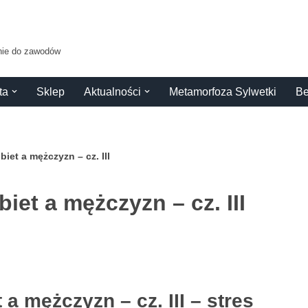
anie do zawodów
ta
Sklep
Aktualności
Metamorfoza Sylwetki
Be
iet a mężczyzn – cz. III
iet a mężczyzn – cz. III
a mężczyzn – cz. III – stres