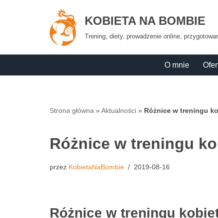
KOBIETA NA BOMBIE
Przejdź
Trening, diety, prowadzenie online, przygotow
do
treści
O mnie
Ofer
Strona główna
»
Aktualności
»
Różnice w treningu kob
Różnice w treningu kob
przez
KobietaNaBombie
2019-08-16
Różnice w treningu kobiet 