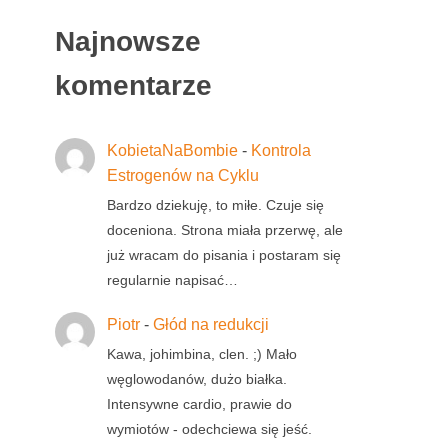
Najnowsze
komentarze
KobietaNaBombie
-
Kontrola
Estrogenów na Cyklu
Bardzo dziekuję, to miłe. Czuje się
doceniona. Strona miała przerwę, ale
już wracam do pisania i postaram się
regularnie napisać…
Piotr
-
Głód na redukcji
Kawa, johimbina, clen. ;) Mało
węglowodanów, dużo białka.
Intensywne cardio, prawie do
wymiotów - odechciewa się jeść.