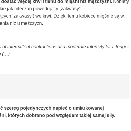
ostać więcej krwi i tlenu do mięśni niż mężczyźni.
Kobiety
akie jak mleczan powodujący „zakwasy”.
ych ‘zakwasy’) we krwi. Dzięki temu kobiece mięśnie są w
enia niż u mężczyzn.
f intermittent contractions at a moderate intensity for a longer
h (…)
ać szereg pojedynczych napieć o umiarkowanej
ni, których dobrano pod względem takiej samej siły.